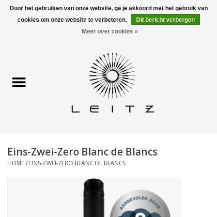
Door het gebruiken van onze website, ga je akkoord met het gebruik van
cookies om onze website te verbeteren.
Dit bericht verbergen
0 Artikelen - €0,00
Contact
Meer over cookies »
Home
Alle wijnen
Waar te koop
Info
Eins-Zwei-Zero Blanc de Blancs
Recepten
HOME
/
EINS-ZWEI-ZERO BLANC DE BLANCS
Leitz in de pers
Horeca