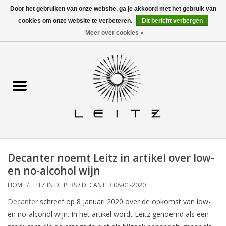
Door het gebruiken van onze website, ga je akkoord met het gebruik van
cookies om onze website te verbeteren.
Dit bericht verbergen
0 Artikelen - €0,00
Contact
Meer over cookies »
Home
Alle wijnen
Waar te koop
Info
Decanter noemt Leitz in artikel over low-
Recepten
en no-alcohol wijn
HOME
/
LEITZ IN DE PERS
/
DECANTER 08-01-2020
Leitz in de pers
Decanter
schreef op 8 januari 2020 over de opkomst van low-
en no-alcohol wijn. In het artikel wordt Leitz genoemd als een
Horeca