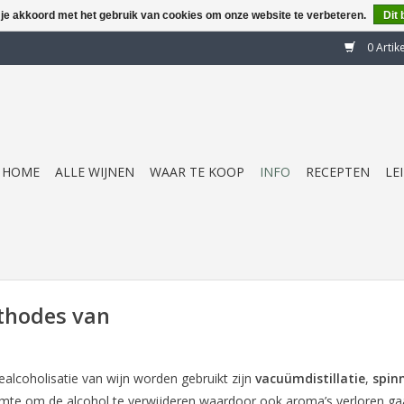
 je akkoord met het gebruik van cookies om onze website te verbeteren.
Dit 
0 Artik
HOME
ALLE WIJNEN
WAAR TE KOOP
INFO
RECEPTEN
LE
thodes van
lcoholisatie van wijn worden gebruikt zijn
vacuümdistillatie
,
spin
armte om de alcohol te verwijderen waardoor ook aroma’s verloren g