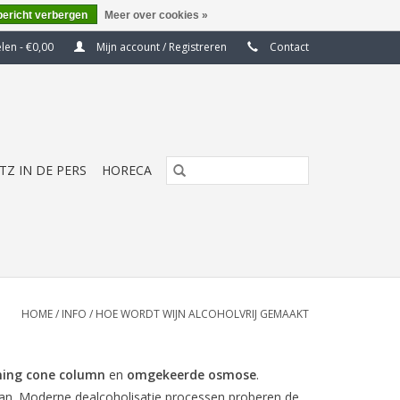
bericht verbergen
Meer over cookies »
elen - €0,00
Mijn account / Registreren
Contact
ITZ IN DE PERS
HORECA
HOME
/
INFO
/
HOE WORDT WIJN ALCOHOLVRIJ GEMAAKT
ning cone column
en
omgekeerde osmose
.
aan. Moderne dealcoholisatie processen proberen de