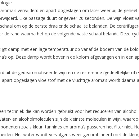
logie.
roma’s verwijderd en apart opgeslagen om later weer bij de geheel o
rwijderd. Elke passage duurt ongeveer 20 seconden. De wijn vloeit v
ie schaal om op de eerste draaiende schaal te belanden. De centrifuge
r de rand waarna het op de volgende vaste schaal belandt. Deze cyc
stijgt damp met een lage temperatuur op vanaf de bodem van de kol
roma’s op. Deze damp wordt bovenin de kolom afgevangen en in een a
d uit de gedearomatiseerde wijn en de resterende (gedeeltelijke of) v
part opgeslagen vloeistof met de vluchtige aroma’s wordt daarna aan
 techniek die kan worden gebruikt voor het reduceren van alcohol i
Water- en alcoholmoleculen zijn de kleinste moleculen in wijn, waardoo
enten zoals kleur, tannines en aroma’s passeren het filter niet. H
scheiden. Het water wordt vervolgens weer gecombineerd met de kleur