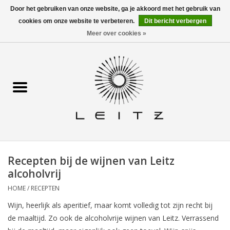
Door het gebruiken van onze website, ga je akkoord met het gebruik van
cookies om onze website te verbeteren.
Dit bericht verbergen
0 Artikelen - €0,00
Contact
Meer over cookies »
Home
Alle wijnen
Waar te koop
Info
Recepten bij de wijnen van Leitz
Recepten
alcoholvrij
HOME
/
RECEPTEN
Leitz in de pers
Wijn, heerlijk als aperitief, maar komt volledig tot zijn recht bij
de maaltijd. Zo ook de alcoholvrije wijnen van Leitz. Verrassend
Horeca