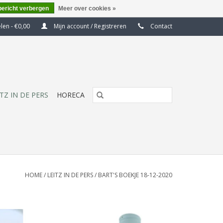
bericht verbergen
Meer over cookies »
elen - €0,00
Mijn account / Registreren
Contact
ITZ IN DE PERS
HORECA
HOME
/
LEITZ IN DE PERS
/
BART'S BOEKJE 18-12-2020