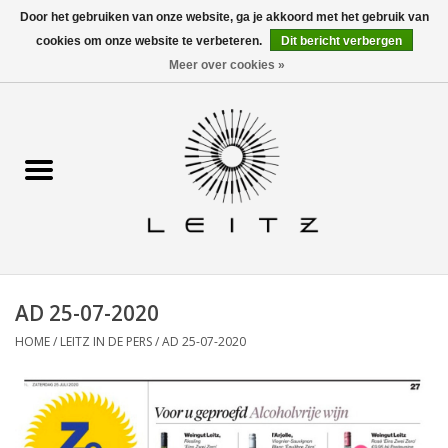
Door het gebruiken van onze website, ga je akkoord met het gebruik van
cookies om onze website te verbeteren.
Dit bericht verbergen
0 Artikelen - €0,00
Contact
Meer over cookies »
Home
Alle wijnen
Waar te koop
Info
AD 25-07-2020
Recepten
HOME
/
LEITZ IN DE PERS
/
AD 25-07-2020
Leitz in de pers
Horeca