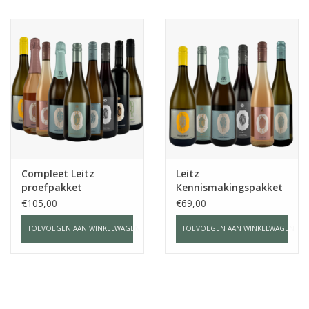
Compleet Leitz
Leitz
proefpakket
Kennismakingspakket
alcoholvrij
alcoholvrij
€105,00
€69,00
TOEVOEGEN AAN WINKELWAGEN
TOEVOEGEN AAN WINKELWAGEN