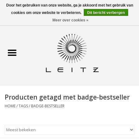
Door het gebruiken van onze website, ga je akkoord met het gebruik van
cookies om onze website te verbeteren.
Dit bericht verbergen
0 Artikelen - €0,00
Contact
Meer over cookies »
Home
Alle wijnen
Waar te koop
Info
Producten getagd met badge-bestseller
Recepten
HOME
/
TAGS
/
BADGE-BESTSELLER
Leitz in de pers
Horeca